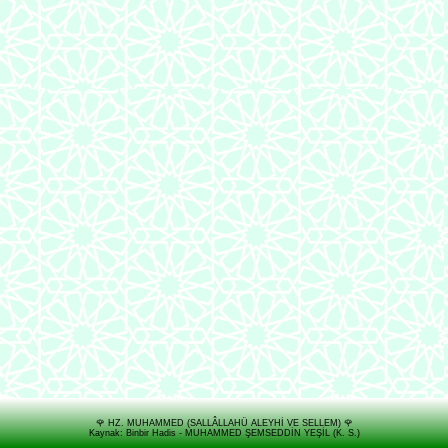
🌹 HZ. MUHAMMED (SALLÂLLAHÜ ALEYHİ VE SELLEM) 🌹
Kaynak: Binbir Hadis - MUHAMMED ŞEMSEDDİN YEŞİL (K. S.)