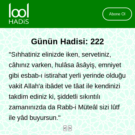
Abone Ol
Günün Hadisi: 222
"Sıhhatiniz elinizde iken, servetiniz,
câhınız varken, hulâsa âsâyiş, emniyet
gibi esbab-ı istirahat yerli yerinde olduğu
vakit Allah'a ibâdet ve tâat ile kendinizi
takdim ediniz ki, şiddetli sıkıntılı
zamanınızda da Rabb-i Müteâl sizi lûtf
ile yâd buyursun."
<
>