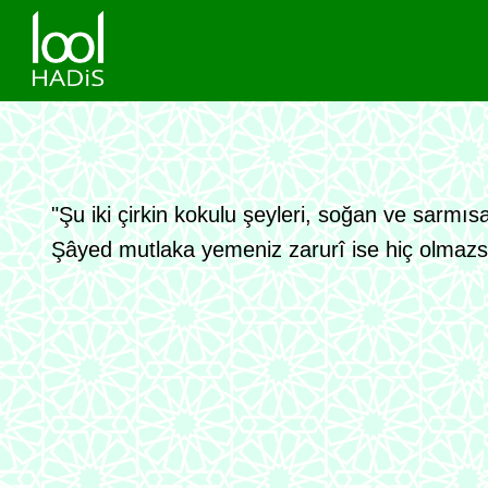
"Şu iki çirkin kokulu şeyleri, soğan ve sarmı
Şâyed mutlaka yemeniz zarurî ise hiç olmazsa 